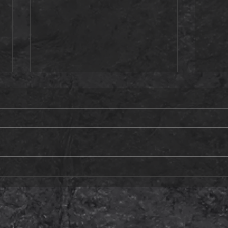
#BEACTIVE -
BE
EUROPSKI
TR
TJEDAN SPORTA
SV
TI
LJ