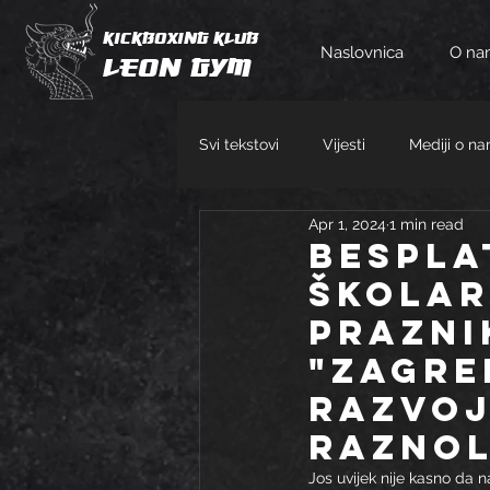
KICKBOXING KLUB
Naslovnica
O na
Leon Gym
Svi tekstovi
Vijesti
Mediji o n
Apr 1, 2024
1 min read
BESPLA
ŠKOLAR
PRAZNI
"ZAGRE
RAZVOJ
RAZNOL
Jos uvijek nije kasno da n