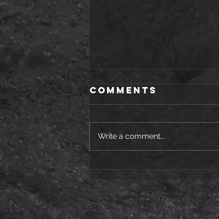
Comments
Write a comment...
ZDRAV TEMELJ
SPORTA POČINJE
OD MALIH NOGU
U LEON GYM-u