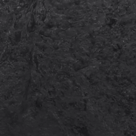
PR
SK
PR
"Z
SP
RA
ML
RA
SP