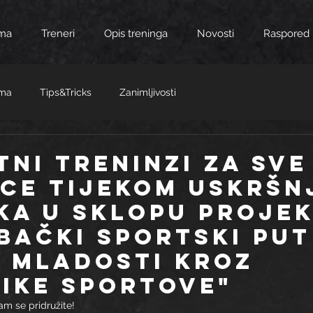
ma
Treneri
Opis treninga
Novosti
Raspored
ama
Tips&Tricks
Zanimljivosti
TNI TRENINZI ZA SVE
CE TIJEKOM USKRŠN
KA U SKLOPU PROJE
BAČKI SPORTSKI PUT
 MLADOSTI KROZ
IKE SPORTOVE"
am se pridružite!