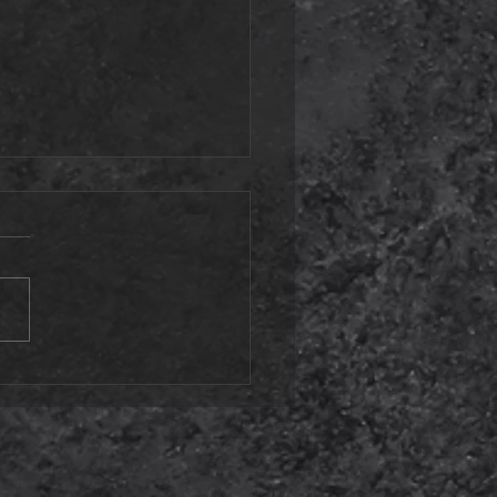
SPLATNI
ENINZI U ZA
E ŠKOLARCE
JEKOM
ETNIH