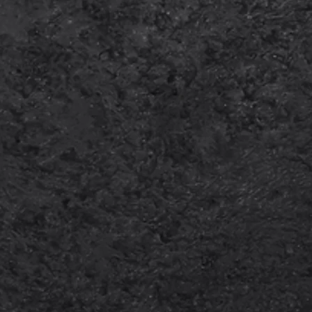
AZNIKA U
LOPU
OJEKTA
AGREBAČKI
ORTSKI PUT -
ZVOJ
ADOSTI KROZ
ZNOLIKE
ORTOVE”