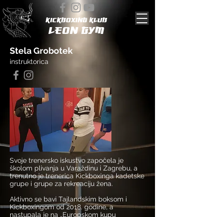
KICKBOXING KLUB
Leon Gym
Stela Grobotek
instruktorica
Svoje trenersko iskustvo započela je
školom plivanja u Varaždinu i Zagrebu, a
trenutno je trenerica Kickboxinga kadetske
grupe i grupe za rekreaciju žena.
Aktivno se bavi Tajlandskim boksom i
Kickboxingom od 2018. godine, a
nastupala je na „Europskom kupu