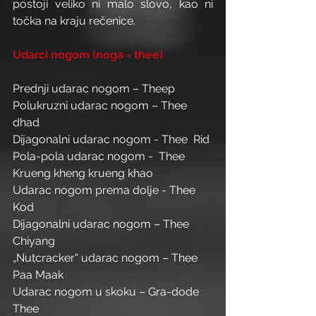
postoji veliko ni malo slovo, kao ni 
točka na kraju rečenice.
Udarci nogom (noga = thee)
Prednji udarac nogom – Theep
Polukruzni udarac nogom – Thee 
dhad
Dijagonalni udarac nogom - Thee  Rid
Pola-pola udarac nogom -  Thee 
Krueng kheng krueng khao
Udarac nogom prema dolje - Thee 
Kod
Dijagonalni udarac nogom – Thee 
Chiyang
„Nutcracker“ udarac nogom – Thee 
Paa Maak
Udarac nogom u skoku – Gra-dode 
Thee