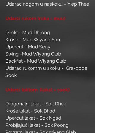
Udarac nogom u naskoku – Yiep Thee
Udarci rukom (ruka = muu)
Direkt - Mud Dhrong
Kroše - Mud Wiyang San
Upercut - Mud Seuy
Swing -Mud Wiyang Glab
Backfist - Mud Wiyang Glab
Udarac rukomm u skoku -  Gra-dode 
Sook
Udarci laktom  (lakat = sook)
Dijagonalni lakat - Sok Dhee
Kroše lakat - Sok Dhad
Upercut lakat - Sok Ngad
Probijajući lakat - Sok Poong
Povratni lakat - Sok wiyang Glab