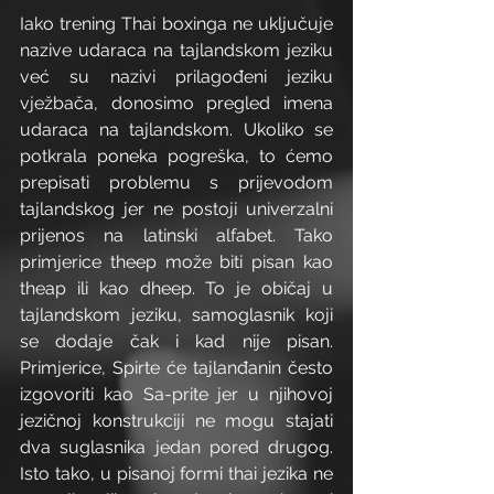
Iako trening Thai boxinga ne uključuje 
nazive udaraca na tajlandskom jeziku 
već su nazivi prilagođeni jeziku 
vježbača, donosimo pregled imena 
udaraca na tajlandskom. Ukoliko se 
potkrala poneka pogreška, to ćemo 
prepisati problemu s prijevodom 
tajlandskog jer ne postoji univerzalni 
prijenos na latinski alfabet. Tako 
primjerice theep može biti pisan kao 
theap ili kao dheep. To je običaj u 
tajlandskom jeziku, samoglasnik koji 
se dodaje čak i kad nije pisan. 
Primjerice, Spirte će tajlanđanin često  
izgovoriti kao Sa-prite jer u njihovoj 
jezičnoj konstrukciji ne mogu stajati 
dva suglasnika jedan pored drugog. 
Isto tako, u pisanoj formi thai jezika ne 