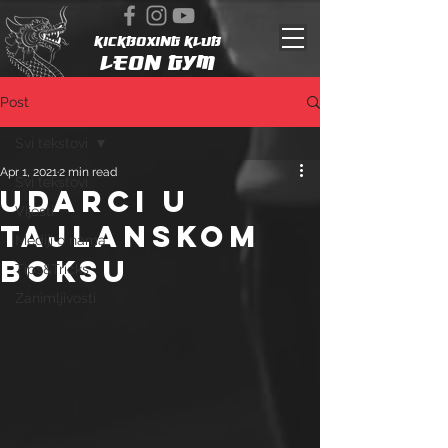
KICKBOXING KLUB
Leon Gym
Post
Svi tekstovi
Apr 1, 2021
2 min read
Svi tekstovi
UDARCI U
Vijesti
TAJLANSKOM
Mediji o nama
BOKSU
Tips&Tricks
Zanimljivosti