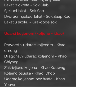
Lakat iz okreta - Sok Glab
Sjekuci lakat - Sok Sap
Dvorucni sjekuci lakat - Sok Saap Koo
Lakat u skoku – Gra-dode sok
Udarci koljenom (koljeno = khao)
Pravocrtni udarac koljenom - Khao 
dhrong
Dijagonalni udarac koljenom - Khao 
Chiyang
Zakrivljeno koljeno - Khao Kouwng
Koljeno pljuska - Khao  Dhob
Udarac koljenom bez hvata - Khao 
Youwn
Koljeno u skoku - Khao Loy
Koljeno u naskoku - Khao Yiep
Horizontalno, („Farewell knee“)  - Khao 